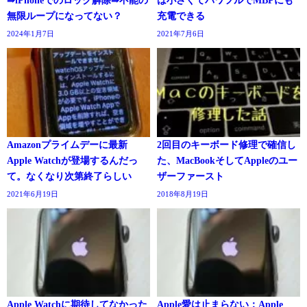
⇛iPhoneでのロック解除⇛不能の
は小さくてパワフルでMBPにも
無限ループになってない？
充電できる
2024年1月7日
2021年7月6日
Amazonプライムデーに最新
2回目のキーボード修理で確信し
Apple Watchが登場するんだっ
た、MacBookそしてAppleのユー
て。なくなり次第終了らしい
ザーファースト
2021年6月19日
2018年8月19日
Apple Watchに期待してなかった
Apple愛は止まらない：Apple