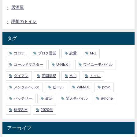
居酒屋
理想のトイレ
タグ
コロナ
ブログ運営
恋愛
M-1
ゴールドマスター
U-NEXT
ワイユーモバイル
ダイアン
高岡早紀
Mac
トイレ
メンタルヘルス
ビール
WiMAX
povo
バッテリー
政治
楽天モバイル
iPhone
格安SIM
2020年
アーカイブ