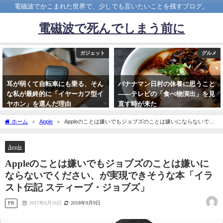
電磁波でかこまれた世界で、少しでも言いたいことを残すブログ。
電磁波で死んでしまう前に
ガジェット
グルメ
耳が弱くて自転車にも乗る、そん
バナナマン日村の休養に思うこと
な私が最終的に「イヤーカフ型イ
――テレビの「食べ物演出」を見
ヤホン」を選んだ理由
直す時が来た
2026年3月1日
2026年4月29日
ホーム
Apple
Appleのことは嫌いでもジョブズのことは嫌いにならないでく
ださい、が実現できそうな本「イラスト伝記 スティーブ・ジョブズ」
Apple
Appleのことは嫌いでもジョブズのことは嫌いに
ならないでください、が実現できそうな本「イラ
スト伝記 スティーブ・ジョブズ」
PR
2017年6月16日
2018年9月9日