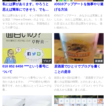
私には夢があります。やろうと
iOS10アップデートを無事やり遂
思えば簡単にできそう、でも実
げる方法
行は難しそうな"左右反対"の生
私には夢があります。 キング牧師の有名
iOSのアップデート、みなさんは実施しま
な演説「I Have a Dream」のような、たい
したか。 わたしは実施しました。 １．見
活
そうなものじゃありません。 到達地点と
た目 ほとんど見た目は変わりません。 使
しての夢では...
い始めたら...
ブログ
居酒屋
010 852 6450 ****という番号に
居酒屋でひとりでブログを書く
ついて
ことの是非
010 852 6450 ****という番号について、心
前回と前々回の記事で、「居酒屋でブログ
当たりありますか。 （****の部分も4桁の
書くのは至福の時間」とのたまいました。
数字です。わたし個人にとってユニークな
ブログ上でのコメント（ブコメ）やリアル
番...
の友人から直接、多くの反...