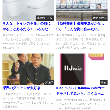
理想のトイレ
オピニオン
そんな「トイレの革命」の前に
【随時更新】都知事選がかなし
やることあるだろ！ いろんな人
い。「こんな街に住みたい」を
に投げかけたい、トイレをもっ
考えようじゃないか。
以下のリンクには、トイレの革命が進んで
東京都知事選がかなしい。 テレビ放送を
いる、ということが書かれてます。
みて、ラジオを聴いて、新聞を読んで、
と良くすること
www.j-cast.com 簡単に言ってしまえば、
徐々に悲しくなる。 そもそもオレは、ど
IoTにより「ト...
んな国で生活したいのか。...
ブログ
iPad
深夜のダイアンが大好き
iPad mini 2にIIJmioのSIMカー
ドをさしてみたら、こうなっ
「深夜のダイアン」が好きです。 リラク
ゼーションで登場する未梨一花さん。
た！
SIMフリーのiPad mini 2に、格安SIMを挿
Instagramのアカウントはこちらです。 こ
してみました。 結果はどうだったでしょ
の投稿をIns...
うか。 (adsbygoogle = windo...