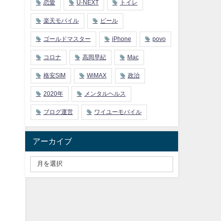
恋愛
U-NEXT
トイレ
楽天モバイル
ビール
ゴールドマスター
iPhone
povo
コロナ
高岡早紀
Mac
格安SIM
WiMAX
政治
2020年
メンタルヘルス
ブログ運営
ワイユーモバイル
アーカイブ