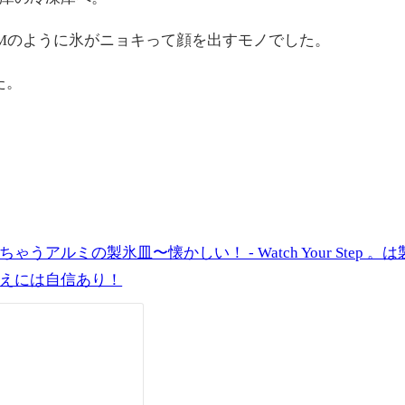
Mのように氷がニョキって顔を出すモノでした。
た。
ルミの製氷皿〜懐かしい！ - Watch Your Step 。は
えには自信あり！