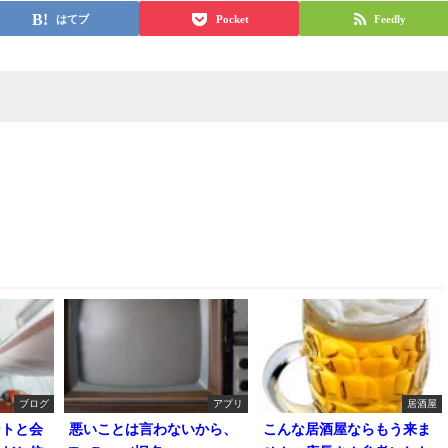
はてブ
Pocket
Feedly
ブログ
アプリ
居酒屋
ントと会
悪いことは言わないから、
こんな居酒屋ならもう来ま