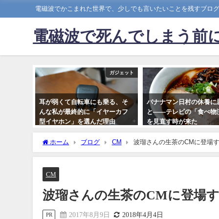
電磁波でかこまれた世界で、少しでも言いたいことを残すブロ
電磁波で死んでしまう前
ガジェット
耳が弱くて自転車にも乗る、そ
バナナマン日村の休養に
んな私が最終的に「イヤーカフ
と――テレビの「食べ物
型イヤホン」を選んだ理由
を見直す時が来た
2026年3月1日
2026年4月29日
ホーム
ブログ
CM
波瑠さんの生茶のCMに登場
CM
波瑠さんの生茶のCMに登場
2017年8月9日
2018年4月4日
PR