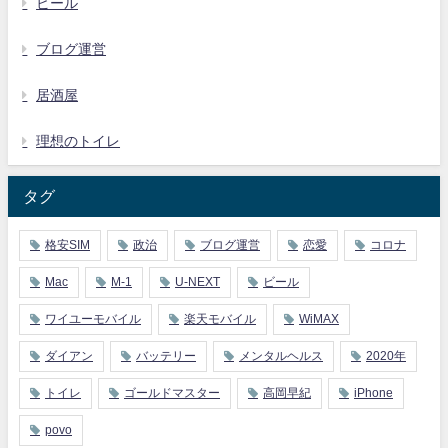
ビール
ブログ運営
居酒屋
理想のトイレ
タグ
格安SIM
政治
ブログ運営
恋愛
コロナ
Mac
M-1
U-NEXT
ビール
ワイユーモバイル
楽天モバイル
WiMAX
ダイアン
バッテリー
メンタルヘルス
2020年
トイレ
ゴールドマスター
高岡早紀
iPhone
povo