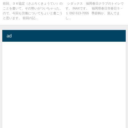
い切る
前回、３６協定（さぶろくきょうてい）の
シダックス 福岡春日クラブのトイレで
ことを書いて、その勢いがついちゃった。
す。 INAXです。 福岡県春日市春日５－
ので、今回も労働についてちょいと書こう
１ 092-513-7055 季節柄か、混んでま
と思います。 前回の記...
し...
ad