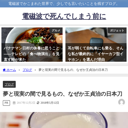
電磁波でかこまれた世界で、少しでも言いたいことを残すブログ。
電磁波で死んでしまう前に
グルメ
ガジェット
バナナマン日村の休養に思うこと
耳が弱くて自転車にも乗る、そん
――テレビの「食べ物演出」を見
な私が最終的に「イヤーカフ型イ
直す時が来た
ヤホン」を選んだ理由
2026年4月29日
2026年3月1日
ホーム
ブログ
夢と現実の間で見るもの、なぜか王貞治の日本刀
ブログ
夢と現実の間で見るもの、なぜか王貞治の日本刀
PR
2017年12月2日
2018年5月12日