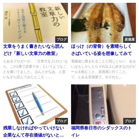
ブログ
居酒屋
文章をうまく書きたいなら読ん
ほっけ（の背骨）を素晴らしく
どけ「新しい文章力の教室」
さばいている姿を想像してみて
とあるブロガーが、「文章力を上げたいな
電磁波に囲まれることと同じくらい、ある
ら、この1冊で必要十分」というようなこ
いはもしかしたらそれ以上に好きなのがビ
とを書いてました。 ほんとかなあ、と思
ールを飲むこと、居酒屋に行くこと。
いながら読んでみたところ・...
で、とある居酒屋で、出された...
ブログ
ブログ
残業しなければやっていけない
福岡県春日市のシダックスのト
企業なんて存在価値がないと言
イレ