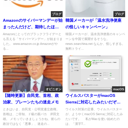
ブログ
ブログ
Amazonのサイバーマンデーが始
韓国メーカーが「温水洗浄便座
まったんだけど、期待したほど
の怪しいキャンペーン」
ではなかったです
Amazonにとってのブラックフライデーと
韓国メーカーが、温水洗浄便座のキャンペ
も言える「サイバーマンデー」が始まりま
ーンを中国で展開するそうな。
した。 www.amazon.co.jp Amazonがや
news.searchina.net なんか、怪しすぎる。
る...
無料トライ...
オピニオン
macOS
【随時更新】自民党、首相、政
ウイルスバスターがmacOS
治家、ブレーンたちの迷走メモ
Sierraに対応したみたいだぞ
#macossierrajp
ときはいま、自民党・公明党連立政権。
ウイルス対策の定番、ウイルスバスター
首相は、ご存知、ド級の親バカ 岸田文
が、ようやくmacOS Sierraに対応したみ
雄。 メモっていきましょうかね、彼らの
たいです。 私がMacを使い始めたの
政治ではなく「悪事」、迷走の...
は、「漢字T...