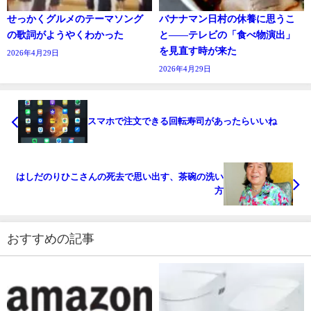
せっかくグルメのテーマソング
バナナマン日村の休養に思うこ
の歌詞がようやくわかった
と――テレビの「食べ物演出」
を見直す時が来た
2026年4月29日
2026年4月29日
スマホで注文できる回転寿司があったらいいね
はしだのりひこさんの死去で思い出す、茶碗の洗い
方
おすすめの記事