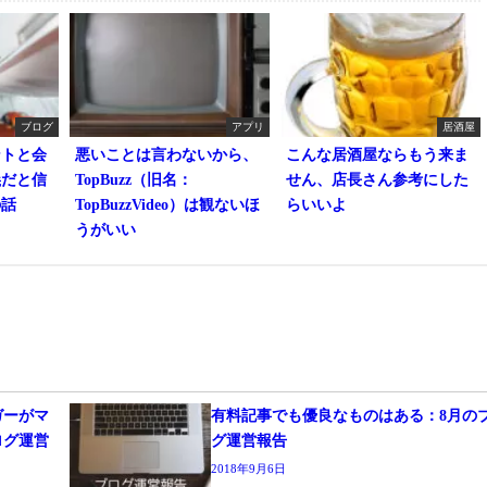
ブログ
アプリ
居酒屋
ントと会
悪いことは言わないから、
こんな居酒屋ならもう来ま
義だと信
TopBuzz（旧名：
せん、店長さん参考にした
の話
TopBuzzVideo）は観ないほ
らいいよ
うがいい
ガーがマ
有料記事でも優良なものはある：8月の
ログ運営
グ運営報告
2018年9月6日