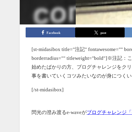
Facebook
post
[st-midasibox title="注記" fontawesome="" bord
borderradius="" titleweight=
始めたばかりの方、ブログチャレンジをクリ
事を書いていくコツみたいなのが身につくい
[/st-midasibox]
閃光の澄み渡るe-waveが
ブログチャレンジ「