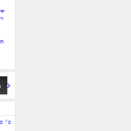
ーや
っ
の
と「と