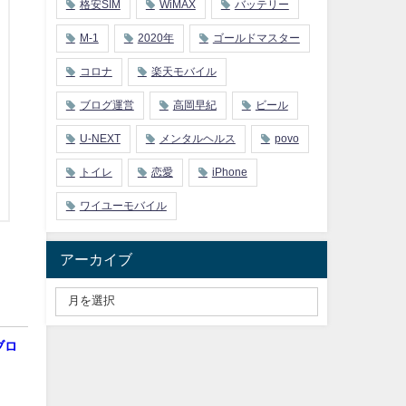
格安SIM
WiMAX
バッテリー
M-1
2020年
ゴールドマスター
コロナ
楽天モバイル
ブログ運営
高岡早紀
ビール
U-NEXT
メンタルヘルス
povo
トイレ
恋愛
iPhone
ワイユーモバイル
アーカイブ
ブロ