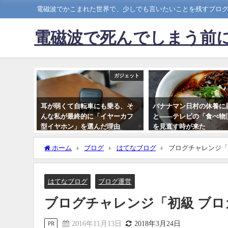
電磁波でかこまれた世界で、少しでも言いたいことを残すブロ
電磁波で死んでしまう前
ガジェット
耳が弱くて自転車にも乗る、そ
バナナマン日村の休養に
んな私が最終的に「イヤーカフ
と――テレビの「食べ物
型イヤホン」を選んだ理由
を見直す時が来た
2026年3月1日
2026年4月29日
ホーム
ブログ
はてなブログ
ブログチャレンジ「
はてなブログ
ブログ運営
ブログチャレンジ「初級 ブ
2016年11月13日
2018年3月24日
PR