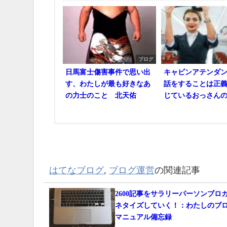
ブログ
日馬富士傷害事件で思い出
キャビンアテンダ
す、わたしが最も好きなあ
話をすることは正
の力士のこと 北天佑
じているおっさん
はてなブログ
,
ブログ運営
の関連記事
2600記事をサラリーパーソンブロ
ネタイズしていく！：わたしのブ
マニュアル備忘録