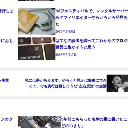
へ移行しま
A8フェスティバルで、レンタルサーバ
らアフィリエイターやらいろいろ発見あ
た
2018年3月3日
者におも
はてなの読者を調べてこれからのブログ
運営に生かそうと思う
2017年7月17日
う事業
私には夢があります。やろうと思えば簡単にでき
そう、でも実行は難しそうな"左右反対"の生活
インカク
5年前にもらった名刺の裏に書いたこ
どのつまり」