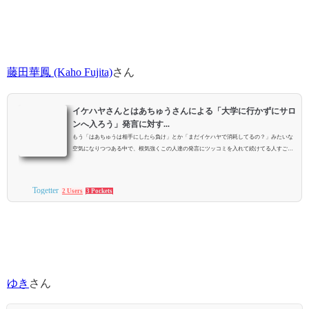
藤田華鳳 (Kaho Fujita)
さん
イケハヤさんとはあちゅうさんによる「大学に行かずにサロ
ンへ入ろう」発言に対す...
もう「はあちゅうは相手にしたら負け」とか「まだイケハヤで消耗してるの？」みたいな
空気になりつつある中で、根気強くこの人達の発言にツッコミを入れて続けてる人すご
い。
Togetter
2 Users
3 Pockets
ゆき
さん