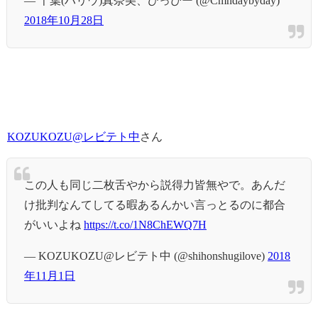
— 千葉(ハリウ)真奈美、ひっぴー (@Cmndaybyday)
2018年10月28日
KOZUKOZU@レビテト中
さん
この人も同じ二枚舌やから説得力皆無やで。あんだ
け批判なんてしてる暇あるんかい言っとるのに都合
がいいよね
https://t.co/1N8ChEWQ7H
— KOZUKOZU@レビテト中 (@shihonshugilove)
2018
年11月1日