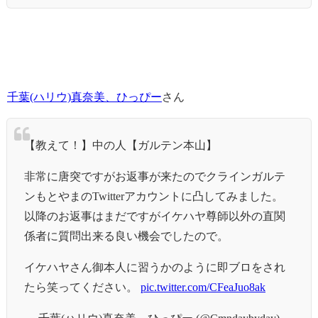
千葉(ハリウ)真奈美、ひっぴー
さん
【教えて！】中の人【ガルテン本山】
非常に唐突ですがお返事が来たのでクラインガルテ
ンもとやまのTwitterアカウントに凸してみました。
以降のお返事はまだですがイケハヤ尊師以外の直関
係者に質問出来る良い機会でしたので。
イケハヤさん御本人に習うかのように即ブロをされ
たら笑ってください。
pic.twitter.com/CFeaJuo8ak