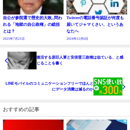
自公が参院選で歴史的大敗,,問わ
Twitterの電話番号認証が何度も
れる「地獄の自公政権」の総括
届いてジャマくさい、というあ
とは？
なたへ
2025年7月21日
2024年12月6日
復活する原巨人軍と安倍晋三政権は似ている、と感
じることを書く
LINEモバイルのコミュニケーションフリーでほんと
にデータ消費は減るのか
おすすめの記事