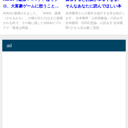
ロ、大富豪ゲームに想うことを
そんなあなたに読んでほしい本
書いた
ASKAが逮捕されました。 「ASKA、逮捕
吉本隆明さんの著作を紹介する本を紹介し
（されるかも）」の報が出たのはまだ逮捕
ます。 吉本隆明「心的現象論」の読み方
される前で、その報に接したASKAがブロ
吉本隆明「共同幻想論」の読み方 吉本隆
グで「報道は間違...
明“心”から読み解く思想...
ad