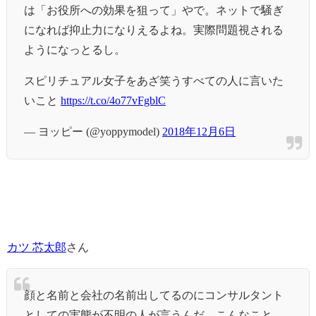
は「お役所への効果を狙って」やで。ネットで騒ぎ
になれば抑止力になりえるよね。実際問題視される
ようになっとるし。
スピリチュアル女子をあざ笑うすべての人に言いた
いこと
https://t.co/4o77vFgblC
— ヨッピー (@yoppymodel)
2018年12月6日
カツ 芯太郎
さん
顔と名前と会社の名前出してるのにコンサルタント
としての実態が不明の人が言うんだ、こんなこと。