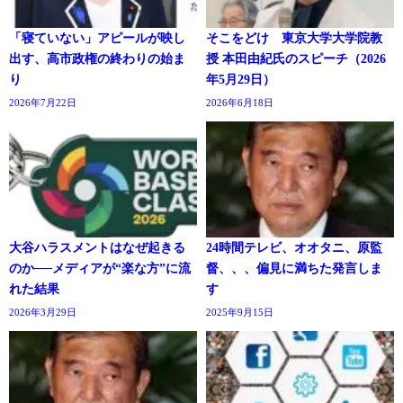
「寝ていない」アピールが映し
そこをどけ 東京大学大学院教
出す、高市政権の終わりの始ま
授 本田由紀氏のスピーチ（2026
り
年5月29日）
2026年7月22日
2026年6月18日
大谷ハラスメントはなぜ起きる
24時間テレビ、オオタニ、原監
のか──メディアが“楽な方”に流
督、、、偏見に満ちた発言しま
れた結果
す
2026年3月29日
2025年9月15日