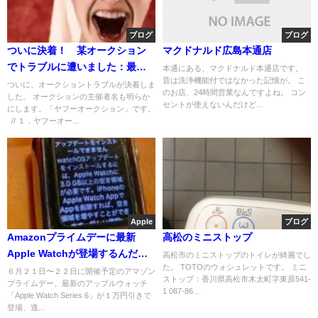
ブログ
ブログ
ついに決着！ 某オークション
マクドナルド広島本通店
でトラブルに遭いました：最終
本通にある、マクドナルド本通店です。
昔は洗浄機能付ではなかった記憶が。 こ
報「ヤフオクから連絡あり」
ついに、オークショントラブルが決着しま
のお店、24時間営業なんですよね。 コン
した。 オークションの主催者名も明らか
セントが使えないんだけど...
にします。「ヤフーオークション」です。
// １．ヤフーオー...
Apple
ブログ
Amazonプライムデーに最新
高松のミニストップ
Apple Watchが登場するんだっ
高松市のミニストップのトイレが綺麗でし
た。 TOTOのウォシュレットです。 ミニ
て。なくなり次第終了らしい
６月２１日〜２２日に開催予定のアマゾン
ストップ：香川県高松市木太町字東原541-
プライムデー。最新のアップルウォッチ
1 087-86...
「Apple Watch Series 6」が１万円引きで
登場、逃...