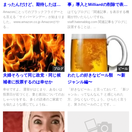
まったんだけど、期待したほど
事」導入とMilliardの削除で表示
ではなかったです
スピードは変化するか
Amazonにとってのブラックフライデーと
はてなブログに「関連記事」を表示する機
も言える「サイバーマンデー」が始まりま
能が付いたらしいですね。
した。 www.amazon.co.jp Amazonがや
staff.hatenablog.com 関連記事をブログに
る...
設置することは、...
ブログ
ビール
夫婦そろって同じ政党・同じ候
わたしの好きなビール類 〜新
補者に投票するのは幸せか
ジャンル編〜
幸せですよ。 選挙がはじまり、あるいは
「好きなビール」と言っておいて、「新ジ
投票日が近づくと、妻と政治についてのお
ャンル」ってなんなん？ と感じられた
しゃべりをする。 多くの読者のご家庭で
方、少なくないでしょう。 ひらたく言う
も似たような感じでしょうね...
と、第３のビールのことです。...