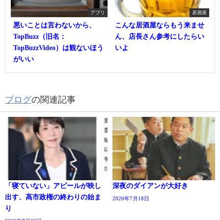
アプリ
居酒屋
悪いことは言わないから、
こんな居酒屋ならもう来ませ
TopBuzz（旧名：
ん、店長さん参考にしたらい
TopBuzzVideo）は観ないほう
いよ
がいい
ブログ
の関連記事
「寝ていない」アピールが映し
深夜のダイアンが大好き
出す、高市政権の終わりの始ま
2026年7月18日
り