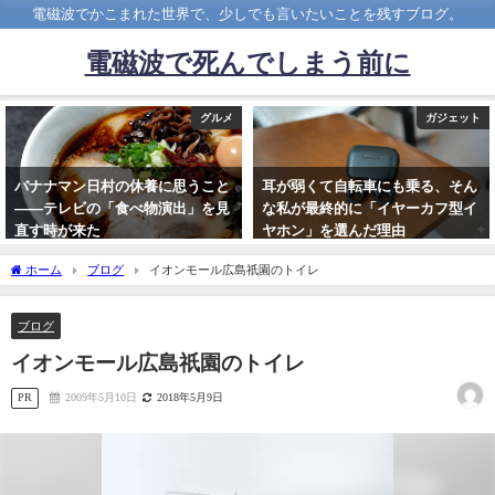
電磁波でかこまれた世界で、少しでも言いたいことを残すブログ。
電磁波で死んでしまう前に
グルメ
ガジェット
バナナマン日村の休養に思うこと
耳が弱くて自転車にも乗る、そん
――テレビの「食べ物演出」を見
な私が最終的に「イヤーカフ型イ
直す時が来た
ヤホン」を選んだ理由
2026年4月29日
2026年3月1日
ホーム
ブログ
イオンモール広島祇園のトイレ
ブログ
イオンモール広島祇園のトイレ
PR
2009年5月10日
2018年5月9日