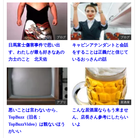
ブログ
ブログ
日馬富士傷害事件で思い出
キャビンアテンダントと会話
す、わたしが最も好きなあの
をすることは正義だと信じて
力士のこと 北天佑
いるおっさんの話
アプリ
居酒屋
悪いことは言わないから、
こんな居酒屋ならもう来ませ
TopBuzz（旧名：
ん、店長さん参考にしたらい
TopBuzzVideo）は観ないほう
いよ
がいい