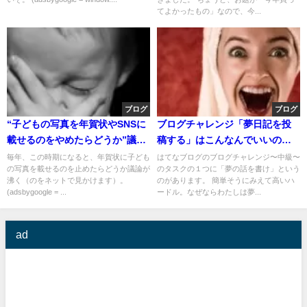
てよかったもの」なので、今...
ブログ
ブログ
“子どもの写真を年賀状やSNSに
ブログチャレンジ「夢日記を投
載せるのをやめたらどうか”議論
稿する」はこんなんでいいのか
をいい加減やめたらどうか
な？
毎年、この時期になると、年賀状に子ども
はてなブログのブログチャレンジ〜中級〜
の写真を載せるのを止めたらどうか議論が
のタスクの１つに「夢の話を書け」という
沸く（のをネットで見かけます）。
のがあります。 簡単そうにみえて高いハ
(adsbygoogle = ...
ードル。なぜならわたしは夢...
ad