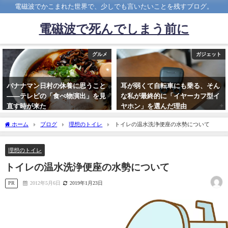
電磁波でかこまれた世界で、少しでも言いたいことを残すブログ。
電磁波で死んでしまう前に
グルメ
ガジェット
バナナマン日村の休養に思うこと
耳が弱くて自転車にも乗る、そん
――テレビの「食べ物演出」を見
な私が最終的に「イヤーカフ型イ
直す時が来た
ヤホン」を選んだ理由
2026年4月29日
2026年3月1日
ホーム
ブログ
理想のトイレ
トイレの温水洗浄便座の水勢について
理想のトイレ
トイレの温水洗浄便座の水勢について
PR
2012年5月6日
2019年1月23日