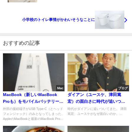
小学校のトイレ事情がかわいそうなことに
おすすめの記事
Mac
ブログ
MacBook（新しいMacBook
ダイアン（ユースケ、津田篤
Proも）をモバイルバッテリーか
宏）の面白さに時代が追いつい
ら充電するには注意してケーブ
てきた
外部の接続端子がUSB Type-C（とヘッド
時代がダイアンに追いついてきた。 津田
フォンジャック）のみとなってしまった、
篤宏、ユースケがなぜ面白いのか。...
ルを購入！
AppleのMacBookと最新のMacBook Pro...