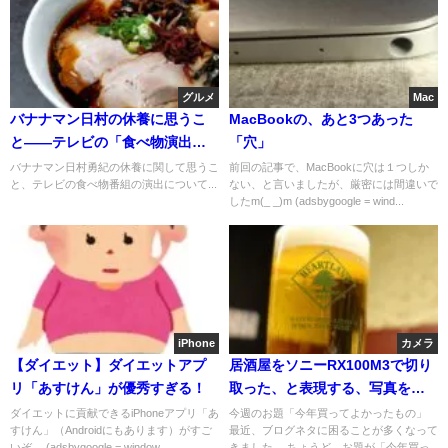
グルメ
Mac
バナナマン日村の休養に思うこ
MacBookの、あと3つあった
と――テレビの「食べ物演出」
「穴」
を見直す時が来た
バナナマン日村勇紀の休養に関して思うこ
前回の記事で、MacBookに穴は１つしか
と、テレビの食べ物番組の演出について...
ない、と言いましたが、厳密には間違いで
したm(_ _)m (adsbygoogle = wind...
iPhone
カメラ
【ダイエット】ダイエットアプ
居酒屋をソニーRX100M3で切り
リ「あすけん」が優秀すぎる！
取った、と表現する、写真を貼
り付けるだけの安直な記事です
ダイエットに貢献できるiPhoneアプリ「あ
今週のお題「今年買ってよかったもの」
すけん」（Androidにもあります）がすご
最近、ブログネタに困ることが多くなって
いぞ。 (adsbygoogle = window....
きました。 ちょうど、お題が「今年買っ