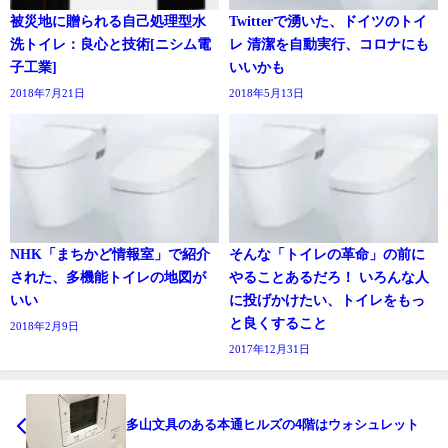
被災地に贈られる自己処理型水
Twitterで湧いた、ドイツのトイ
洗トイレ：良心と技術[ニシム電
レ 清潔を自動実行、コロナにも
子工業]
いいかも
2018年7月21日
2018年5月13日
NHK「まちかど情報室」で紹介
そんな「トイレの革命」の前に
された、多機能トイレの地図が
やることあるだろ！ いろんな人
いい
に投げかけたい、トイレをもっ
と良くすること
2018年2月9日
2017年12月31日
多山文具のある本通ヒルズの4階はウォシュレット