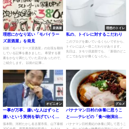
居酒屋
理想のトイレ
理想にかなり近い「モバイラー
私の、トイレに対するこだわり
ズ居酒屋」を発見
このブログを書いているくらいですから、
トイレには人一倍こだわりがあります。
以前「モバイラーズ居酒屋」の出現を期待
先日は、タモリ倶楽部でも、「新宿のどこ
している記事を書きました。 希望する要
どこでおなかが痛くなったら...
素をかなり満たしていた店があったので、
ご紹介します。 以前の記事...
オピニオン
グルメ
一事が万事、嫌いな人はずっと
バナナマン日村の休養に思うこ
嫌いという実例を挙げていく
と――テレビの「食べ物演出」
（好きな人は好き）
を見直す時が来た
張本勲、河村たかし名古屋市長、山下泰裕
バナナマン日村勇紀の休養に関して思うこ
JOC会長、原晋青学駅伝監督ら、なさけ
と、テレビの食べ物番組の演出について...