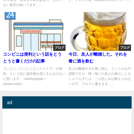
ない発言が続いてます。...
ブログ
ブログ
コンビニは便利という話をとう
今日、友人が離婚した。それを
とうと書くだけの記事
肴に酒を飲む
コンビニ（コンビニエンスストア）が便
友人の離婚ネタを肴に飲む、というのは不
利、という話に違和感を感じる人は少ない
謹慎ですが、唯一無二の友人の彼のことを
と思います。 (adsbygoogle =
しゃべらずには、この悲しみは耐えられな
window.adsb...
いので、ブログに書きます。...
ad