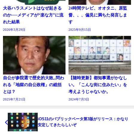
大谷ハラスメントはなぜ起きる
24時間テレビ、オオタニ、原監
のか──メディアが“楽な方”に流
督、、、偏見に満ちた発言しま
れた結果
す
2026年3月29日
2025年9月15日
自公が参院選で歴史的大敗,,問わ
【随時更新】都知事選がかなし
れる「地獄の自公政権」の総括
い。「こんな街に住みたい」を
とは？
考えようじゃないか。
2025年7月21日
2024年7月3日
iOS11のパブリックベータ第3版がリリース：かなり
安定してきたらしいぞ