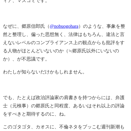
ィア、マスコミです。
なぜに、郷原信郎氏（
@nobuogohara
）のような、事象を整
然と整理し、偏った思想無く、法律はもちろん、違法と言
えないレベルのコンプライアンス上の観点からも批評をす
る人物がほとんどいないのか（≒郷原氏以外にいないの
か）、が不思議です。
わたしが知らないだけかもしれません。
でも、たとえば政治評論家の肩書きを持つからには、弁護
士（元検事）の郷原氏と同程度、あるいはそれ以上の評論
をすべきと期待するのに、ね。
このゴタゴタ、カオスに、不倫ネタをブッこむ週刊新潮も