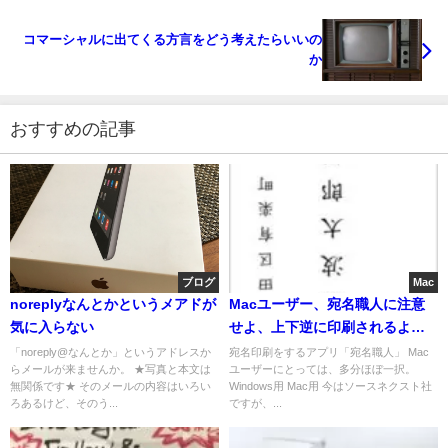
コマーシャルに出てくる方言をどう考えたらいいの
か
おすすめの記事
ブログ
Mac
noreplyなんとかというメアドが
Macユーザー、宛名職人に注意
気に入らない
せよ、上下逆に印刷されるよ
年賀状印刷
「noreply@なんとか」というアドレスか
宛名印刷をするアプリ「宛名職人」 Mac
らメールが来ませんか。 ★写真と本文は
ユーザーにとっては、多分ほぼ一択。
無関係です★ そのメールの内容はいろい
Windows用 Mac用 今はソースネクスト社
ろあるけど、そのう...
ですが、...