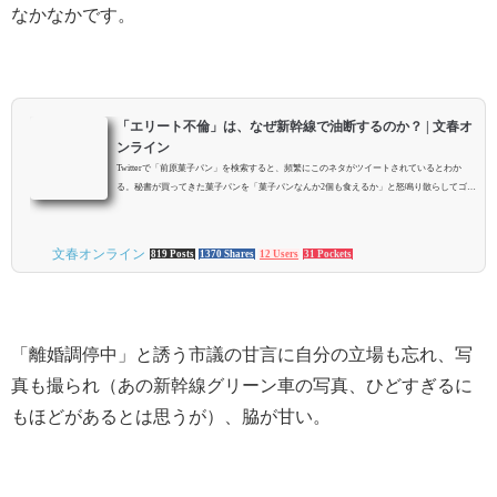
なかなかです。
「エリート不倫」は、なぜ新幹線で油断するのか？ | 文春オ
ンライン
Twitterで「前原菓子パン」を検索すると、頻繁にこのネタがツイートされているとわか
る。秘書が買ってきた菓子パンを「菓子パンなんか2個も食えるか」と怒鳴り散らしてゴミ
箱に捨てたという、前原誠司の逸話…
文春オンライン
819 Posts
1370 Shares
12 Users
31 Pockets
「離婚調停中」と誘う市議の甘言に自分の立場も忘れ、写
真も撮られ（あの新幹線グリーン車の写真、ひどすぎるに
もほどがあるとは思うが）、脇が甘い。