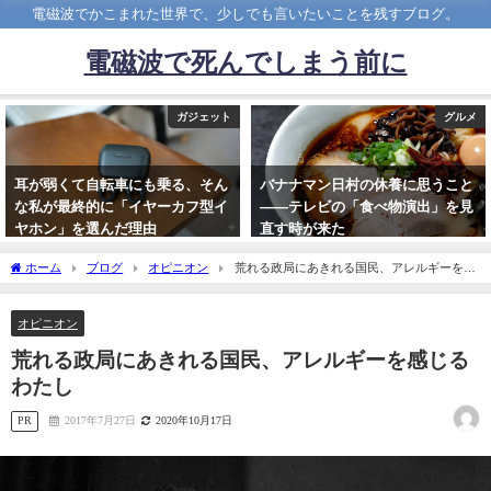
電磁波でかこまれた世界で、少しでも言いたいことを残すブログ。
電磁波で死んでしまう前に
ガジェット
グルメ
耳が弱くて自転車にも乗る、そん
バナナマン日村の休養に思うこと
な私が最終的に「イヤーカフ型イ
――テレビの「食べ物演出」を見
ヤホン」を選んだ理由
直す時が来た
2026年3月1日
2026年4月29日
ホーム
ブログ
オピニオン
荒れる政局にあきれる国民、アレルギーを感
じるわたし
オピニオン
荒れる政局にあきれる国民、アレルギーを感じる
わたし
PR
2017年7月27日
2020年10月17日