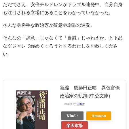
ただでさえ、安倍チルドレンがトラブル連発中、自分自身
も注目される立場にあることをわかっていなかった。
そんな身勝手な政治家が辞意や謝罪の連発。
そんなの「辞意」じゃなくて「自慰」じゃねえか、と下品
なダジャレで締めくくろうとするわたしをお赦しくださ
い。
新編 後藤田正晴 異色官僚
政治家の軌跡 (中公文庫)
created by
Rinker
Kindle
Amazon
楽天市場