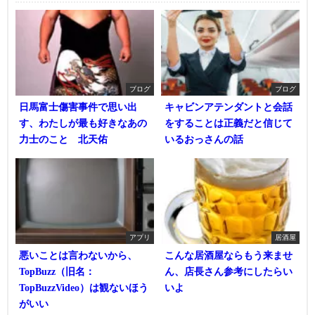
ブログ
ブログ
日馬富士傷害事件で思い出
キャビンアテンダントと会話
す、わたしが最も好きなあの
をすることは正義だと信じて
力士のこと 北天佑
いるおっさんの話
アプリ
居酒屋
悪いことは言わないから、
こんな居酒屋ならもう来ませ
TopBuzz（旧名：
ん、店長さん参考にしたらい
TopBuzzVideo）は観ないほう
いよ
がいい