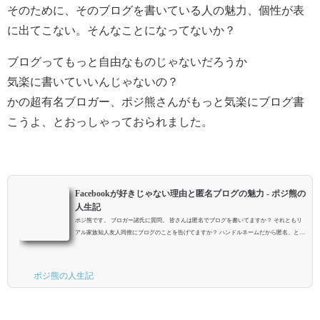
そのために、そのブログを書いている人の魅力、個性が表
に出てこない。そんなことになってないか？
ブログってもっと自由なものじゃないだろうか
気楽に書いていいんじゃないの？
かの超有名ブロガー、ポジ熊さんがもっと気楽にブログ書
こうよ、とおっしゃっておられました。
Facebookが好きじゃない理由と匿名ブログの魅力 - ポジ熊の
人生記
ポジ熊です。 ブロガー諸氏に質問。 皆さんは匿名でブログを書いてますか？ それともリ
アル家族知人友人同僚にブログのことを告げてますか？ ハンドルネームだから匿名、とい
うニュアンスではなく、ブログの存在自体を実社会の人間に紐づけしている？ということ
です。 僕はねぇ。リアルで知っているのは片手でおさまるくらいしかいない。実質、匿名
でやってます。でも、本当に良かったよ、匿名でやってて。ここらへんを語ります。
ポジ熊の人生記