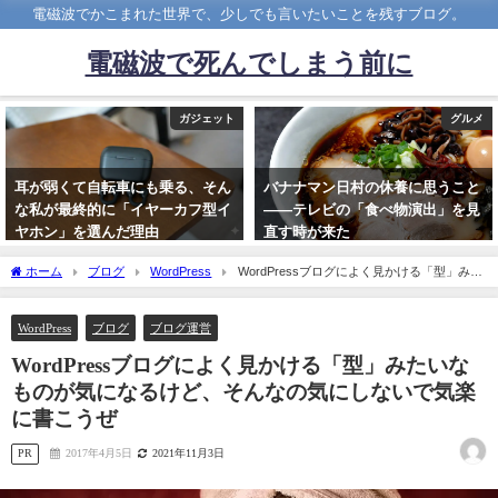
電磁波でかこまれた世界で、少しでも言いたいことを残すブログ。
電磁波で死んでしまう前に
ガジェット
グルメ
耳が弱くて自転車にも乗る、そん
バナナマン日村の休養に思うこと
な私が最終的に「イヤーカフ型イ
――テレビの「食べ物演出」を見
ヤホン」を選んだ理由
直す時が来た
2026年3月1日
2026年4月29日
ホーム
ブログ
WordPress
WordPressブログによく見かける「型」みた
いなものが気になるけど、そんなの気にしないで気楽に書こうぜ
WordPress
ブログ
ブログ運営
WordPressブログによく見かける「型」みたいな
ものが気になるけど、そんなの気にしないで気楽
に書こうぜ
PR
2017年4月5日
2021年11月3日