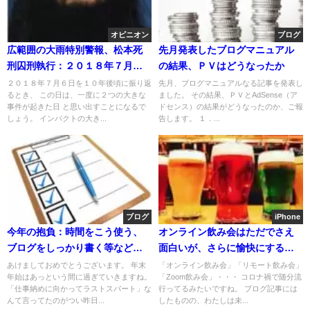
オピニオン
ブログ
広範囲の大雨特別警報、松本死
先月発表したブログマニュアル
刑囚刑執行：２０１８年７月６
の結果、ＰＶはどうなったか
日に同時に起きたこと
２０１８年７月６日を１０年後頃に振り返
先月、ブログマニュアルなる記事を発表し
るとき、 この日は、一度に２つの大きな
ました。 その結果、ＰＶとAdSense（ア
事件が起きた日 と思い出すことになるで
ドセンス）の結果がどうなったのか、ご報
しょう。 インパクトの大き...
告します。 １．...
ブログ
iPhone
今年の抱負：時間をこう使う、
オンライン飲み会はただでさえ
ブログをしっかり書く等など月
面白いが、さらに愉快にするた
並みだけどね
めのコツ
あけましておめでとうございます。 年末
「オンライン飲み会」「リモート飲み会」
年始はあっという間に過ぎていきますね。
「Zoom飲み会」・・・ コロナ禍で随分流
「仕事納めに向かってラストスパート」な
行ってるみたいですね。 ブログ記事には
んて言ってたのがつい昨日...
したものの、わたしは未...