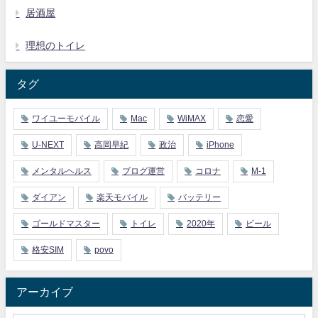
居酒屋
理想のトイレ
タグ
ワイユーモバイル
Mac
WiMAX
恋愛
U-NEXT
高岡早紀
政治
iPhone
メンタルヘルス
ブログ運営
コロナ
M-1
ダイアン
楽天モバイル
バッテリー
ゴールドマスター
トイレ
2020年
ビール
格安SIM
povo
アーカイブ