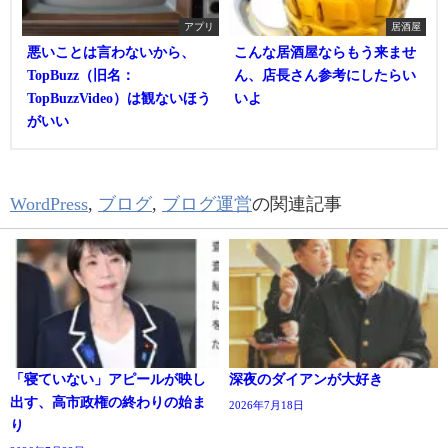
アプリ
居酒屋
悪いことは言わないから、
こんな居酒屋ならもう来ませ
TopBuzz（旧名：
ん、店長さん参考にしたらい
TopBuzzVideo）は観ないほう
いよ
がいい
WordPress
,
ブログ
,
ブログ運営
の関連記事
「寝ていない」アピールが映し
深夜のダイアンが大好き
出す、高市政権の終わりの始ま
2026年7月18日
り