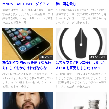
radiko、YouTuber、ダイアン等
肴に酒を飲む
など
新型コロナウイルス（COVID-19）。 専門
友人の離婚ネタを肴に飲む、というのは不
家会議が提示した「新しい生活様式」には
謹慎ですが、唯一無二の友人の彼のことを
嫌悪感を感じつつも、生活のペースが変わ
しゃべらずには、この悲しみは耐えられな
ったことで好み、嗜...
いので、ブログに書きます。...
SIMフリー
はてなブログ
格安SIMでiPhoneを使うなら絶
はてなブログProに移行しました
対にしておかなければならない1
＆URLも変更しました（やった
つの設定
こと＆やるべきこと随時更新）
格安SIMがいよいよ成熟してきてます。 か
先日の記事で、このブログの方向性をどう
くいう私も、今月頭から格安SIMにしてい
しようかなあ、と悩んでおりましたが、そ
ます。 そのご紹介はおいおいしていこう
の記事を書きながらわたしの頭の中も整理
と思いますが、今回は...
がつき、また多くの先人たち...