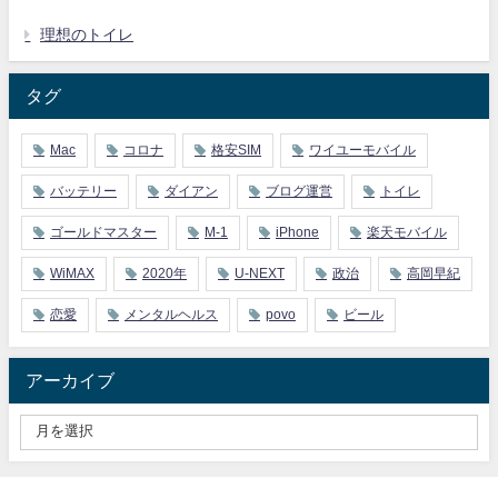
理想のトイレ
タグ
Mac
コロナ
格安SIM
ワイユーモバイル
バッテリー
ダイアン
ブログ運営
トイレ
ゴールドマスター
M-1
iPhone
楽天モバイル
WiMAX
2020年
U-NEXT
政治
高岡早紀
恋愛
メンタルヘルス
povo
ビール
アーカイブ