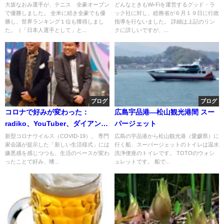
米国選手として出場するのか
ト？
大坂なおみ選手が、テニス 全豪オープン
どんなときもWi-Fiを運営するグッド・ラ
で優勝しました。 全米に続き全豪でも優
ック社に対し、総務省が６月１９日に行政
勝し、世界ランキング１位も獲得しまし
指導を行ないました。 詳細は上記のリン
た。（「日本人選手として」と...
クに詳しいですが、...
ブログ
ブログ
コロナで好みが変わった：
広島宇品港―松山観光港間 スー
radiko、YouTuber、ダイアン等
パージェット
など
新型コロナウイルス（COVID-19）。 専門
広島の宇品港から松山観光港（愛媛県）に
家会議が提示した「新しい生活様式」には
行く船、スーパージェットのトイレは温水
嫌悪感を感じつつも、生活のペースが変わ
洗浄便座のトイレです。 TOTOのウォシ
ったことで好み、嗜...
ュレットです。 船で...