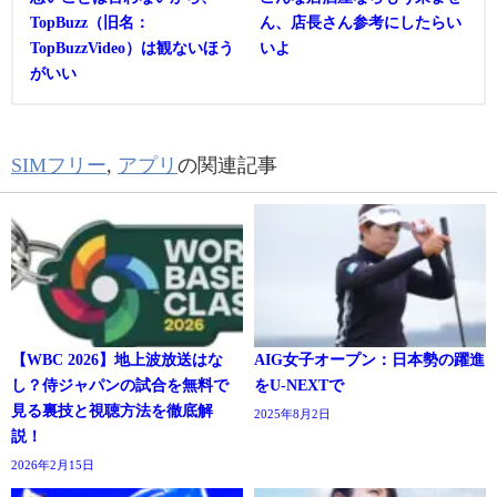
TopBuzz（旧名：
ん、店長さん参考にしたらい
TopBuzzVideo）は観ないほう
いよ
がいい
SIMフリー
,
アプリ
の関連記事
【WBC 2026】地上波放送はな
AIG女子オープン：日本勢の躍進
し？侍ジャパンの試合を無料で
をU-NEXTで
見る裏技と視聴方法を徹底解
2025年8月2日
説！
2026年2月15日