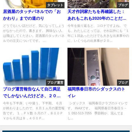
タブレット
ブログ
居酒屋のタッチパネルでの「お
天才作詞家たちを再確認した：
かわり」までの道のり
あれもこれも2020年のことだっ
た
どうでもいい話だけど、気になってしょう
今年を振り返ると、コロナですよね。 で
がなかったので、書きます。 興味ない人
も、わたしにとっては、それ以外にも「１
は飛ばしてください。居酒屋のタッチパネ
年に１回あっただけでも大きな出来事やの
ルでの注文についてです。 ...
に、いくつもの出来事が２０...
ブログ運営
ブログ
ブログ運営報告なんて自己満足
福岡県春日市のシダックスのト
でしかないんだけどさ、２０１
イレ
７年６月
今年も下半身、いや違う、下半期。 ６月
シダックス 福岡春日クラブのトイレで
が終わりましたので、６月１ヵ月の運営報
す。 INAXです。 福岡県春日市春日５－
告です。 １．ＰＶ数 ５月の７，８００Ｐ
１ 092-513-7055 季節柄か、混んでま
Ｖから６月は８，４００Ｐ...
し...