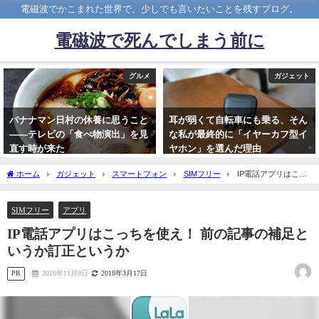
電磁波でかこまれた世界で、少しでも言いたいことを残すブログ。
電磁波で死んでしまう前に
グルメ
ガジェット
バナナマン日村の休養に思うこと
耳が弱くて自転車にも乗る、そん
――テレビの「食べ物演出」を見
な私が最終的に「イヤーカフ型イ
直す時が来た
ヤホン」を選んだ理由
2026年4月29日
2026年3月1日
ホーム
ガジェット
スマートフォン
SIMフリー
IP電話アプリはこっ
ちを使え！ 前の記事の補足というか訂正というか
SIMフリー
アプリ
IP電話アプリはこっちを使え！ 前の記事の補足と
いうか訂正というか
PR
2016年11月9日
2018年3月17日