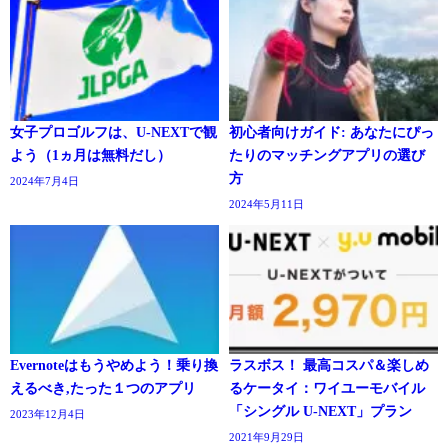
女子プロゴルフは、U-NEXTで観
初心者向けガイド: あなたにぴっ
よう（1ヵ月は無料だし）
たりのマッチングアプリの選び
方
2024年7月4日
2024年5月11日
Evernoteはもうやめよう！乗り換
ラスボス！ 最高コスパ＆楽しめ
えるべき,たった１つのアプリ
るケータイ：ワイユーモバイル
「シングル U-NEXT」プラン
2023年12月4日
2021年9月29日