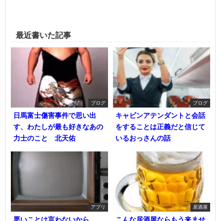
最近書いた記事
ブログ
ブログ
日馬富士傷害事件で思い出
キャビンアテンダントと会話
す、わたしが最も好きなあの
をすることは正義だと信じて
力士のこと 北天佑
いるおっさんの話
アプリ
居酒屋
悪いことは言わないから、
こんな居酒屋ならもう来ませ