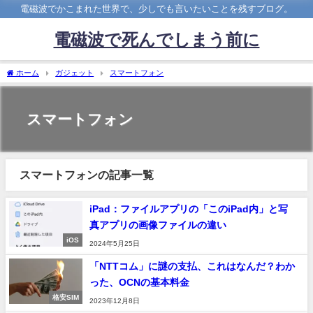
電磁波でかこまれた世界で、少しでも言いたいことを残すブログ。
電磁波で死んでしまう前に
ホーム
ガジェット
スマートフォン
スマートフォン
スマートフォンの記事一覧
iPad：ファイルアプリの「このiPad内」と写
真アプリの画像ファイルの違い
iOS
2024年5月25日
「NTTコム」に謎の支払、これはなんだ？わか
った、OCNの基本料金
格安SIM
2023年12月8日