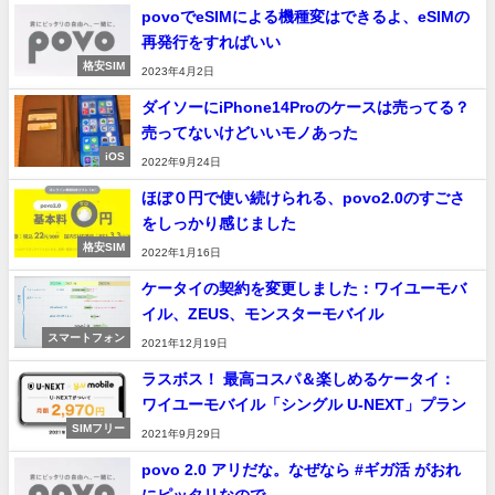
povoでeSIMによる機種変はできるよ、eSIMの
再発行をすればいい
格安SIM
2023年4月2日
ダイソーにiPhone14Proのケースは売ってる？
売ってないけどいいモノあった
iOS
2022年9月24日
ほぼ０円で使い続けられる、povo2.0のすごさ
をしっかり感じました
格安SIM
2022年1月16日
ケータイの契約を変更しました：ワイユーモバ
イル、ZEUS、モンスターモバイル
スマートフォン
2021年12月19日
ラスボス！ 最高コスパ＆楽しめるケータイ：
ワイユーモバイル「シングル U-NEXT」プラン
SIMフリー
2021年9月29日
povo 2.0 アリだな。なぜなら #ギガ活 がおれ